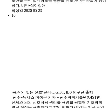
노산을 우선 섭취하도록 행동을 유도한다는 사실이 밝혀
졌다. 비만·식이장애 ..
작성일
2026-05-23
16
'몸과 뇌 잇는 신호' 푼다…GIST, IBS 연구단 출범
[광주=뉴시스]이창우 기자 = 광주과학기술원(GIST)이
신체와 뇌의 상호작용 원리를 규명할 융합형 기초과학
연구 거점을 구축했다고 27일 밝혔다.GIST는 지난 26일