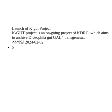
Launch of K-gut Project
​K-GUT project is an on-going project of KDRC, which aims
to archive Drosophila gut GAL4 transgenesa..
작성일
2024-02-02
5