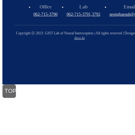
Office
Lab
Emai
062-715-3790
062-715-3791,3792
seongbaesuh@g
Copyright ⓒ 2023. GIST Lab of Neural Interoception | All rights reserved | Desig
dsso.kr
TOP